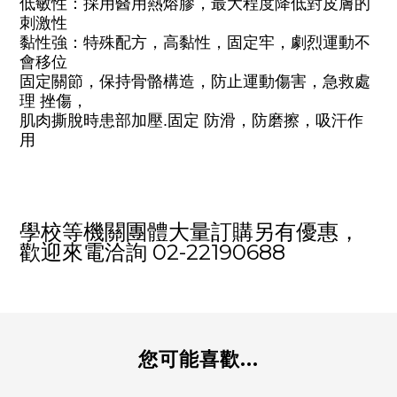
低敏性
：
採用醫用熱熔膠，最大程度降低對皮膚的
刺激性
黏性強
：
特殊配方，高黏性，固定牢，劇烈運動不
會移位
固定關節，保持骨骼構造，防止運動傷害，急救處
理
挫傷，
肌肉撕脫時患部加壓
固定
防滑，防磨擦，吸汗作
.
用
學校等機關團體大量訂購另有優惠，
02-22190688
歡迎來電洽詢
您可能喜歡...