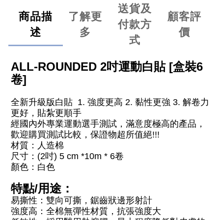
送貨及
商品描
了解更
顧客評
付款方
述
多
價
式
吋運動白貼
盒裝
ALL-ROUNDED
2
[
6
卷
]
全新升級版白貼
強度更高
黏性更強
解卷力
1.
2.
3.
更好，貼紮更順手
經國內外專業運動選手測試，滿意度極高的產品，
歡迎購買測試比較，保證物超所值絕
!!!
材質：
人造棉
尺寸：
吋
卷
(2
) 5 cm *10m * 6
顏色：
白色
特點
用途：
/
易撕性
：
雙向可撕，鋸齒狀邊形射計
強度高
：
全棉無彈性材質，抗張強度大