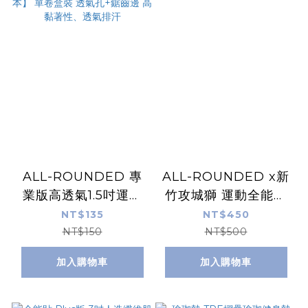
ALL-ROUNDED 專
ALL-ROUNDED x新
業版高透氣1.5吋運動
竹攻城獅 運動全能貼
白貼【全新升級版本】
聯名款
NT$135
NT$450
單卷盒裝 透氣孔+鋸齒
NT$150
NT$500
邊 高黏著性、透氣排
加入購物車
加入購物車
汗