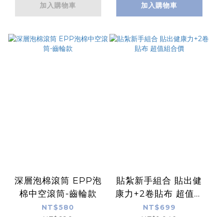
加入購物車
加入購物車
深層泡棉滾筒 EPP泡
貼紮新手組合 貼出健
棉中空滾筒-齒輪款
康力+2卷貼布 超值組
合價
NT$580
NT$699