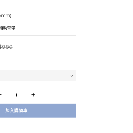
6mm)
輔助背帶
$980
加入購物車