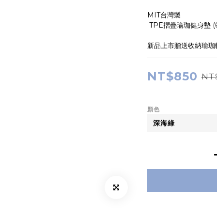
MIT台灣製 
 TPE摺疊瑜珈健身墊 (
新品上市贈送收納瑜珈
NT$850
NT
顏色