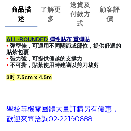
送貨及
商品描
了解更
顧客評
付款方
述
多
價
式
彈性貼布
重彈貼
ALL-ROUNDED
彈型佳，可適用不同關節或部位，提供舒適的
•
貼紮包覆
張力強，可提供優越的支撐力
•
不可撕，貼紮使用時建議以剪刀裁剪
•
吋
3
7.5cm x 4.5m
學校等機關團體大量訂購另有優惠，
02-22190688
歡迎來電洽詢